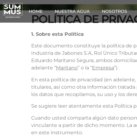
HOME
NUESTRA AGUA
NOSOTROS
POLÍTICA DE PRIV
1. Sobre esta Política
Este documento constituye la política de pr
Industria de Jabones S.A, Rol Único Tribut
Eduardo Maritano Segura, ambos domiciliad
adelante “
Maritano
” o la “
Empresa
”).
En esta política de privacidad (en adelante, 
titulares, así como otra información tratad
los datos que recopilamos, su uso y los dere
Se sugiere leer atentamente esta Política 
Cuando usted comparta algún dato personal
vinculante a partir de dicho momento. La ac
en este instrumento.