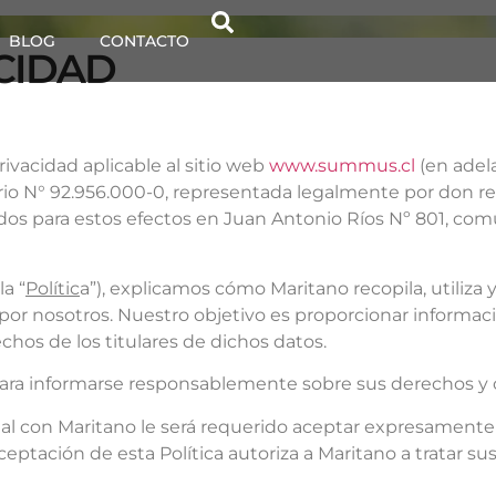
BLOG
CONTACTO
ACIDAD
ivacidad aplicable al sitio web
www.summus.cl
(en adela
ario N° 92.956.000-0, representada legalmente por don 
os para estos efectos en Juan Antonio Ríos Nº 801, com
la “
Polític
a”), explicamos cómo Maritano recopila, utiliza 
a por nosotros. Nuestro objetivo es proporcionar informa
chos de los titulares de dichos datos.
para informarse responsablemente sobre sus derechos y 
 con Maritano le será requerido aceptar expresamente es
eptación de esta Política autoriza a Maritano a tratar su