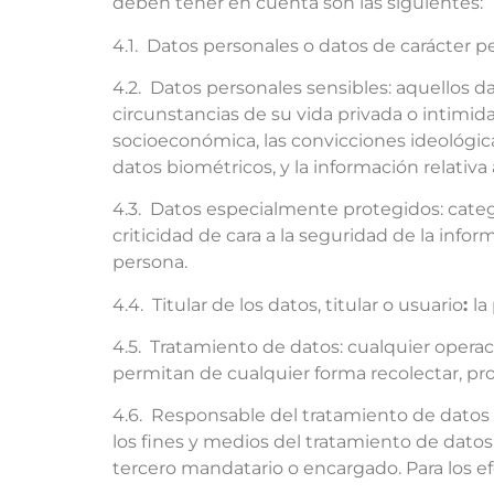
deben tener en cuenta son las siguientes:
4.1. Datos personales o datos de carácter p
4.2. Datos personales sensibles: aquellos da
circunstancias de su vida privada o intimidad,
socioeconómica, las convicciones ideológicas o
datos biométricos, y la información relativa 
4.3. Datos especialmente protegidos: categ
criticidad de cara a la seguridad de la info
persona.
4.4. Titular de los datos, titular o usuario
:
la
4.5. Tratamiento de datos: cualquier opera
permitan de cualquier forma recolectar, pro
4.6. Responsable del tratamiento de datos p
los fines y medios del tratamiento de datos
tercero mandatario o encargado. Para los efe