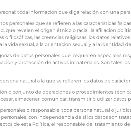
ersonal: toda información que diga relación con una perso
tos personales que se refieren a las características físic
 que revelen el origen étnico o racial, la afiliación polític
 filosóficas, las creencias religiosas, los datos relativos 
a la vida sexual, a la orientación sexual y a la identidad
orías de datos personales que requieren especiales resg
rmación y protección de activos inmateriales. Son tales lo
 persona natural a la que se refieren los datos de carácter
ción o conjunto de operaciones o procedimientos técnico
cesar, almacenar, comunicar, transmitir o utilizar datos
ersonales o responsable: toda persona natural o jurídica
 personales, con independencia de si los datos son trata
ctos de esta Política, el responsable del tratamiento de 